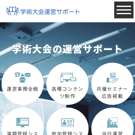
学術大会の運営サポート
運営事務全般
各種コンテン
共催セミナー
ツ制作
広告掲載
参加登録シス
演題登録シス
当日運営